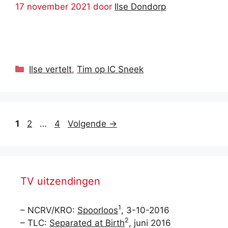
17 november 2021
door
Ilse Dondorp
Categorieën
Ilse vertelt
,
Tim op IC Sneek
Pagina
Pagina
Pagina
1
2
…
4
Volgende
→
TV uitzendingen
1
– NCRV/KRO:
Spoorloos
, 3-10-2016
2
– TLC:
Separated at Birth
, juni 2016