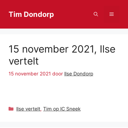
Ga
naar
Tim Dondorp
Menu
de
inhoud
15 november 2021, Ilse
vertelt
15 november 2021
door
Ilse Dondorp
Categorieën
Ilse vertelt
,
Tim op IC Sneek