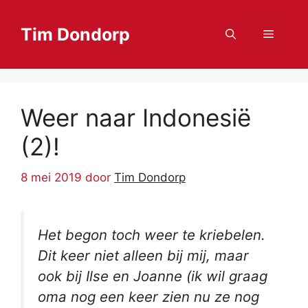
Ga
naar
Tim Dondorp
Menu
de
inhoud
Weer naar Indonesië
(2)!
8 mei 2019
door
Tim Dondorp
Het begon toch weer te kriebelen.
Dit keer niet alleen bij mij, maar
ook bij Ilse en Joanne (ik wil graag
oma nog een keer zien nu ze nog