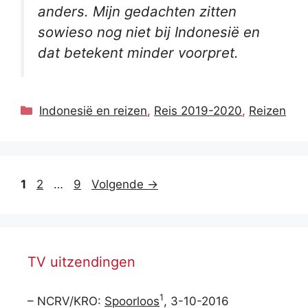
anders. Mijn gedachten zitten
sowieso nog niet bij Indonesië en
dat betekent minder voorpret.
Categorieën
Indonesië en reizen
,
Reis 2019-2020
,
Reizen
Pagina
Pagina
Pagina
1
2
…
9
Volgende
→
TV uitzendingen
1
– NCRV/KRO:
Spoorloos
, 3-10-2016