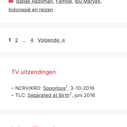
Categorieën
Bapak Radjiman
,
Familie
,
Ibu Maryati
,
Indonesië en reizen
Pagina
Pagina
Pagina
1
2
…
4
Volgende
→
TV uitzendingen
1
– NCRV/KRO:
Spoorloos
, 3-10-2016
2
– TLC:
Separated at Birth
, juni 2016