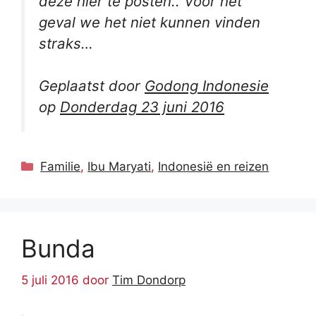
deze hier te posten.. Voor het
geval we het niet kunnen vinden
straks…
Geplaatst door
Godong Indonesie
op
Donderdag 23 juni 2016
Categorieën
Familie
,
Ibu Maryati
,
Indonesië en reizen
Bunda
5 juli 2016
door
Tim Dondorp