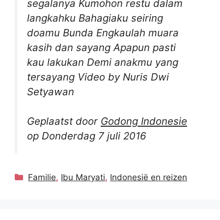
segalanya Kumohon restu dalam
langkahku Bahagiaku seiring
doamu Bunda Engkaulah muara
kasih dan sayang Apapun pasti
kau lakukan Demi anakmu yang
tersayang Video by Nuris Dwi
Setyawan
Geplaatst door
Godong Indonesie
op Donderdag 7 juli 2016
Categorieën
Familie
,
Ibu Maryati
,
Indonesië en reizen