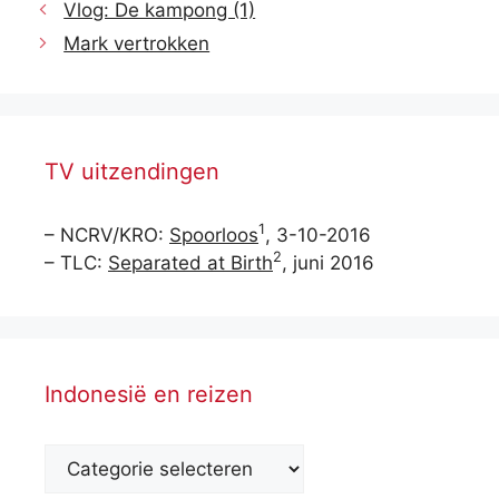
Vlog: De kampong (1)
Mark vertrokken
TV uitzendingen
1
– NCRV/KRO:
Spoorloos
, 3-10-2016
2
– TLC:
Separated at Birth
, juni 2016
Indonesië en reizen