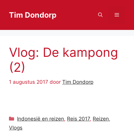
Ga
naar
Tim Dondorp
Menu
de
inhoud
Vlog: De kampong
(2)
1 augustus 2017
door
Tim Dondorp
Categorieën
Indonesië en reizen
,
Reis 2017
,
Reizen
,
Vlogs