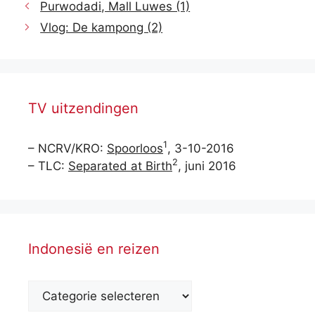
Purwodadi, Mall Luwes (1)
Vlog: De kampong (2)
TV uitzendingen
1
– NCRV/KRO:
Spoorloos
, 3-10-2016
2
– TLC:
Separated at Birth
, juni 2016
Indonesië en reizen