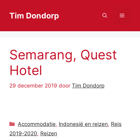
Ga
naar
Tim Dondorp
Menu
de
inhoud
Semarang, Quest
Hotel
29 december 2019
door
Tim Dondorp
Categorieën
Accommodatie
,
Indonesië en reizen
,
Reis
2019-2020
,
Reizen