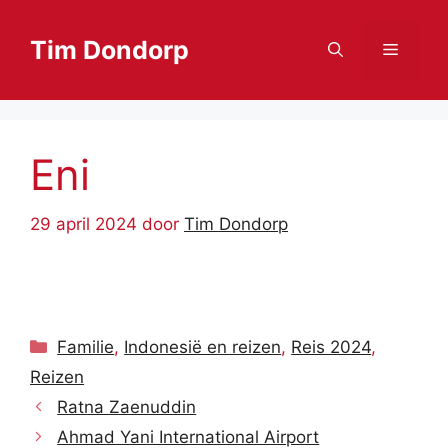
Ga
naar
Tim Dondorp
Menu
de
inhoud
Eni
29 april 2024
door
Tim Dondorp
Categorieën
Familie
,
Indonesië en reizen
,
Reis 2024
,
Reizen
Ratna Zaenuddin
Ahmad Yani International Airport