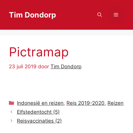
Ga
naar
Tim Dondorp
Menu
de
inhoud
Pictramap
23 juli 2019
door
Tim Dondorp
Categorieën
Indonesië en reizen
,
Reis 2019-2020
,
Reizen
Elfstedentocht (5)
Reisvaccinaties (2)