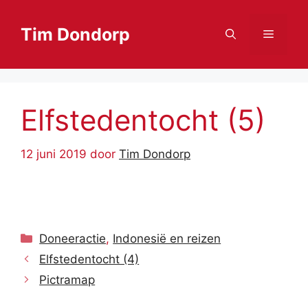
Ga
naar
Tim Dondorp
Menu
de
inhoud
Elfstedentocht (5)
12 juni 2019
door
Tim Dondorp
Categorieën
Doneeractie
,
Indonesië en reizen
Elfstedentocht (4)
Pictramap