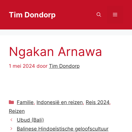
Ga
naar
Tim Dondorp
Menu
de
inhoud
Ngakan Arnawa
1 mei 2024
door
Tim Dondorp
Categorieën
Familie
,
Indonesië en reizen
,
Reis 2024
,
Reizen
Ubud (Bali)
Balinese Hindoeïstische geloofscultuur