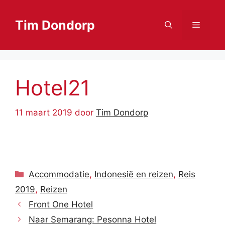
Ga
naar
Tim Dondorp
Menu
de
inhoud
Hotel21
11 maart 2019
door
Tim Dondorp
Categorieën
Accommodatie
,
Indonesië en reizen
,
Reis
2019
,
Reizen
Front One Hotel
Naar Semarang: Pesonna Hotel