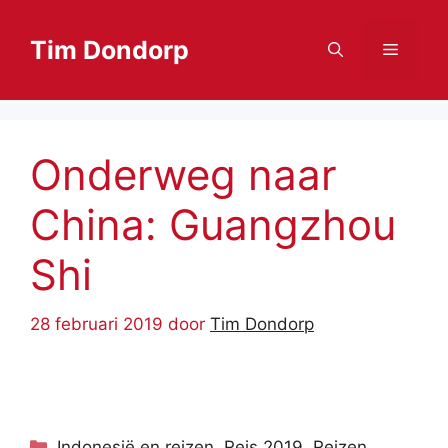
Ga
naar
Tim Dondorp
Menu
de
inhoud
Onderweg naar
China: Guangzhou
Shi
28 februari 2019
door
Tim Dondorp
Categorieën
Indonesië en reizen
,
Reis 2019
,
Reizen