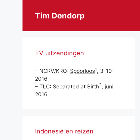
Ga
naar
Tim Dondorp
de
inhoud
TV uitzendingen
1
– NCRV/KRO:
Spoorloos
, 3-10-
2016
2
– TLC:
Separated at Birth
, juni
2016
Indonesië en reizen