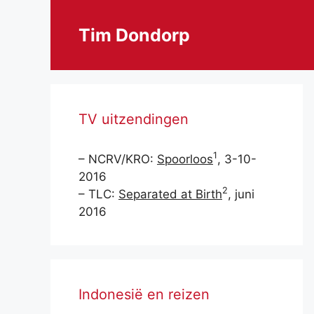
Ga
naar
Tim Dondorp
de
inhoud
TV uitzendingen
1
– NCRV/KRO:
Spoorloos
, 3-10-
2016
2
– TLC:
Separated at Birth
, juni
2016
Indonesië en reizen