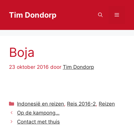
Ga
naar
Tim Dondorp
Menu
de
inhoud
Boja
23 oktober 2016
door
Tim Dondorp
Categorieën
Indonesië en reizen
,
Reis 2016-2
,
Reizen
Op de kampong…
Contact met thuis