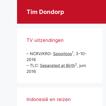
Ga
naar
Tim Dondorp
de
inhoud
TV uitzendingen
1
– NCRV/KRO:
Spoorloos
, 3-10-
2016
2
– TLC:
Separated at Birth
, juni
2016
Indonesië en reizen