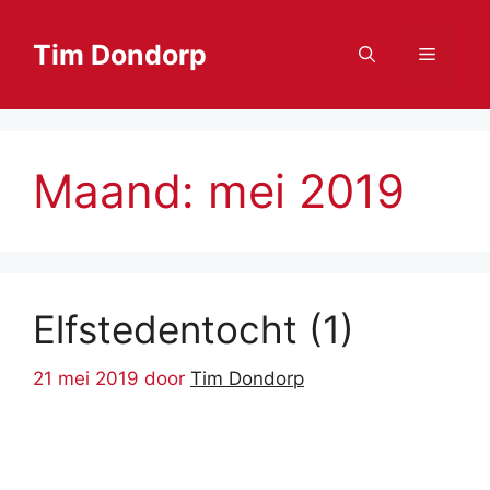
Ga
naar
Tim Dondorp
Menu
de
inhoud
Maand:
mei 2019
Elfstedentocht (1)
21 mei 2019
door
Tim Dondorp