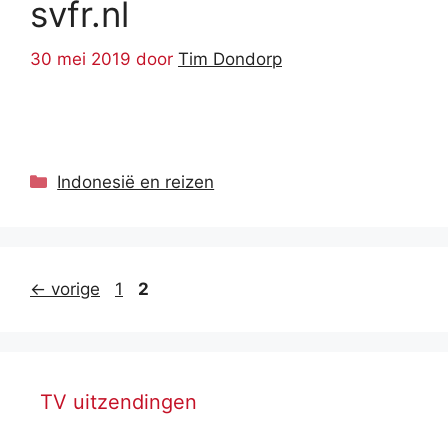
svfr.nl
30 mei 2019
door
Tim Dondorp
Categorieën
Indonesië en reizen
Pagina
Pagina
←
vorige
1
2
TV uitzendingen