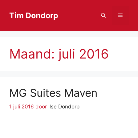
Ga
naar
Tim Dondorp
Menu
de
inhoud
Maand:
juli 2016
MG Suites Maven
1 juli 2016
door
Ilse Dondorp