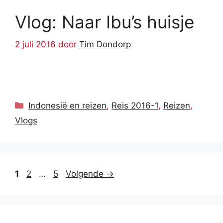
Vlog: Naar Ibu’s huisje
2 juli 2016
door
Tim Dondorp
Categorieën
Indonesië en reizen
,
Reis 2016-1
,
Reizen
,
Vlogs
Pagina
Pagina
Pagina
1
2
…
5
Volgende
→