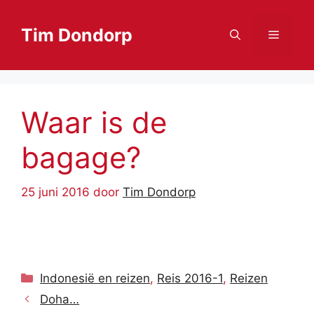
Ga
naar
Tim Dondorp
Menu
de
inhoud
Waar is de
bagage?
25 juni 2016
door
Tim Dondorp
Categorieën
Indonesië en reizen
,
Reis 2016-1
,
Reizen
Doha…