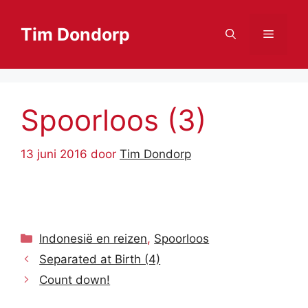
Ga
naar
Tim Dondorp
Menu
de
inhoud
Spoorloos (3)
13 juni 2016
door
Tim Dondorp
Categorieën
Indonesië en reizen
,
Spoorloos
Separated at Birth (4)
Count down!