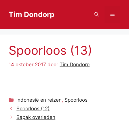
Ga
naar
Tim Dondorp
Menu
de
inhoud
Spoorloos (13)
14 oktober 2017
door
Tim Dondorp
Categorieën
Indonesië en reizen
,
Spoorloos
Spoorloos (12)
Bapak overleden