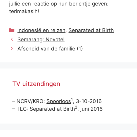
jullie een reactie op hun berichtje geven:
terimakasih!
Categorieën
Indonesië en reizen
,
Separated at Birth
Semarang: Novotel
Afscheid van de familie (1)
TV uitzendingen
1
– NCRV/KRO:
Spoorloos
, 3-10-2016
2
– TLC:
Separated at Birth
, juni 2016