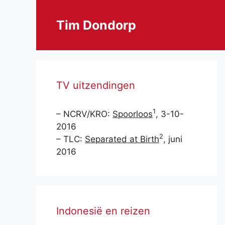
Ga
naar
Tim Dondorp
de
inhoud
TV uitzendingen
1
– NCRV/KRO:
Spoorloos
, 3-10-
2016
2
– TLC:
Separated at Birth
, juni
2016
Indonesië en reizen