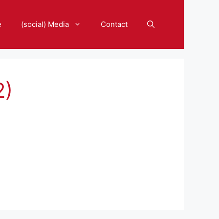
e
(social) Media
Contact
2)