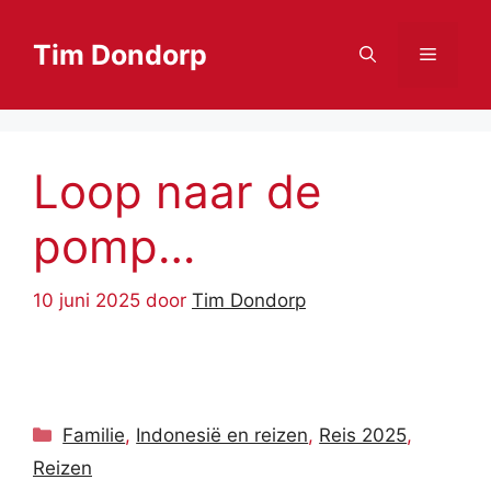
Ga
naar
Tim Dondorp
Menu
de
inhoud
Loop naar de
pomp…
10 juni 2025
door
Tim Dondorp
Categorieën
Familie
,
Indonesië en reizen
,
Reis 2025
,
Reizen